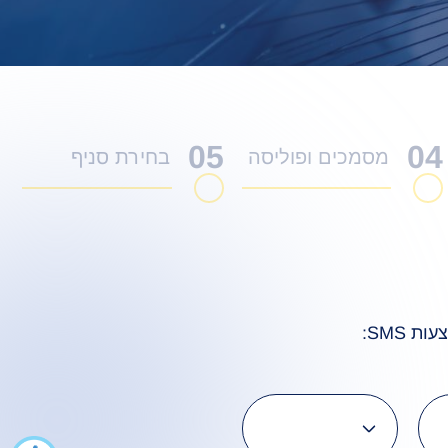
05
04
מסמכים ופוליסה
בחירת סניף
 SMS: